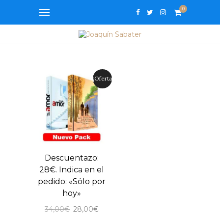
0
¡Oferta!
Descuentazo:
28€. Indica en el
pedido: «Sólo por
hoy»
El
El
34,00
€
28,00
€