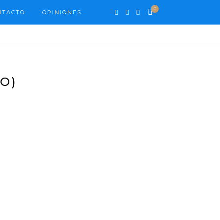
0
NTACTO
OPINIONES
O)