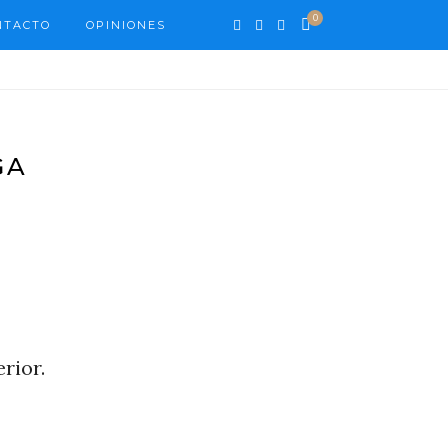
0
NTACTO
OPINIONES
GA
rior.